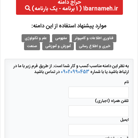
حراج دامنه
1barnameh.ir ( 1 برنامه - یک بارنامه)
موارد پیشنهاد استفاده از این دامنه:
فناوری اطلاعات و کامپیوتر
مفهومی
علم و تکنولوژی
خبری و اطلاع رسانی
آموزش و آموزشی
صنعت
به نظر این دامنه مناسب کسب و کار شما است. از طریق فرم زیر با ما در
ارتباط باشید یا با شماره
09020990453
در تماس باشید
نام
تلفن همراه (اجباری)
ایمیل